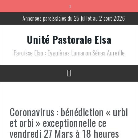
Aller
au
contenu
Annonces paroissiales du 25 juillet au 2 aout 2026
Annonces paroissiales du 18 au 25 juillet 2026
Unité Pastorale Elsa
Messes pour le mois de juillet 2026
Paroisse Elsa : Eyguières Lamanon Sénas Aureille
Annonces paroissiales du 13 au 21 juin 2026
Annonces paroissiales du 6 au 14 juin 2026
Annonces paroissiales du 2 au 9 août 2026
Coronavirus : bénédiction « urbi
et orbi » exceptionnelle ce
vendredi 27 Mars à 18 heures