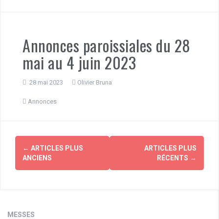
Annonces paroissiales du 28
mai au 4 juin 2023
28 mai 2023
Olivier Bruna
Annonces
Navigation
←
ARTICLES PLUS
ARTICLES PLUS
des
ANCIENS
RÉCENTS
→
articles
MESSES