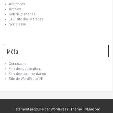
Annonces
Articles
Galerie d'Images
La Visite des Malades
Non classé
Méta
Connexion
Flux des publications
Flux des commentaires
Site de WordPress-FR
Fièrement propulsé par WordPress
|
Thème
FlyMag
par