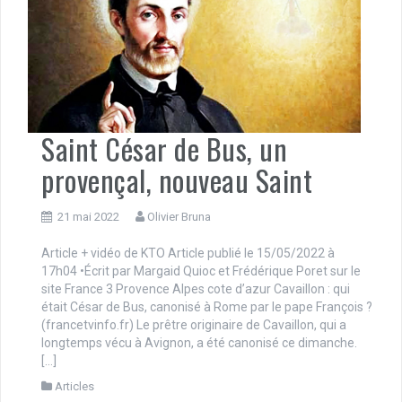
Saint César de Bus, un
provençal, nouveau Saint
21 mai 2022
Olivier Bruna
Article + vidéo de KTO Article publié le 15/05/2022 à
17h04 •Écrit par Margaid Quioc et Frédérique Poret sur le
site France 3 Provence Alpes cote d’azur Cavaillon : qui
était César de Bus, canonisé à Rome par le pape François ?
(francetvinfo.fr) Le prêtre originaire de Cavaillon, qui a
longtemps vécu à Avignon, a été canonisé ce dimanche.
[…]
Articles