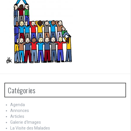
Catégories
Agenda
Annonces
Articles
Galerie d'Images
La Visite des Malades