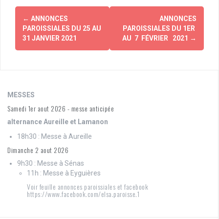
Navigation
←
ANNONCES
ANNONCES
d'article
PAROISSIALES DU 25 AU
PAROISSIALES DU 1ER
31 JANVIER 2021
AU 7 FÉVRIER 2021
→
MESSES
Samedi 1er aout 2026 - messe anticipée
alternance Aureille et Lamanon
18h30 : Messe à Aureille
Dimanche 2 aout 2026
9h30 : Messe à Sénas
11h : Messe à Eyguières
Voir feuille annonces paroissiales et facebook
https://www.facebook.com/elsa.paroisse.1