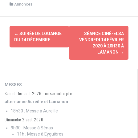
Annonces
Navigation
←
SOIRÉE DE LOUANGE
SÉANCE CINÉ-ELSA
d'article
DU 14 DÉCEMBRE
VENDREDI 14 FÉVRIER
2020 À 20H30 À
LAMANON
→
MESSES
Samedi 1er aout 2026 - messe anticipée
alternance Aureille et Lamanon
18h30 : Messe à Aureille
Dimanche 2 aout 2026
9h30 : Messe à Sénas
11h : Messe à Eyguières