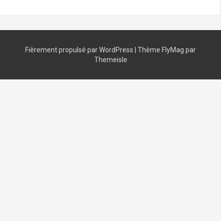
Fièrement propulsé par WordPress
|
Thème
FlyMag
par
Themeisle