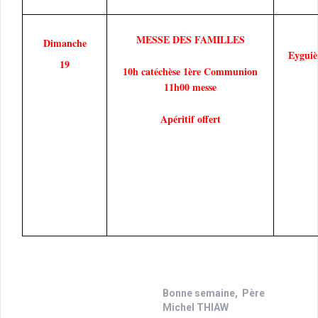
MESSE DES FAMILLES
Dimanche
Eyguiè
19
10h catéchèse 1ère Communion
11h00 messe
Apéritif offert
Bonne semaine, Père
Michel THIAW