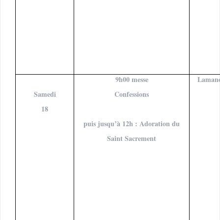
9h00 messe
Laman
Samedi
Confessions
18
puis jusqu’à 12h : Adoration du
Saint Sacrement