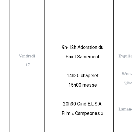
9h-12h Adoration du
Vendredi
Eyguièr
Saint Sacrement
17
Sénas
14h30 chapelet
Eglise
15h00 messe
20h30 Ciné E.L.S.A.
Laman
Film « Campeones »