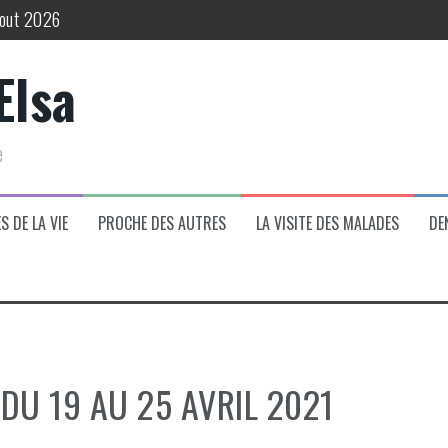
 aout 2026
t 2026
Elsa
026
e
26
26
S DE LA VIE
PROCHE DES AUTRES
LA VISITE DES MALADES
DEN
DU 19 AU 25 AVRIL 2021