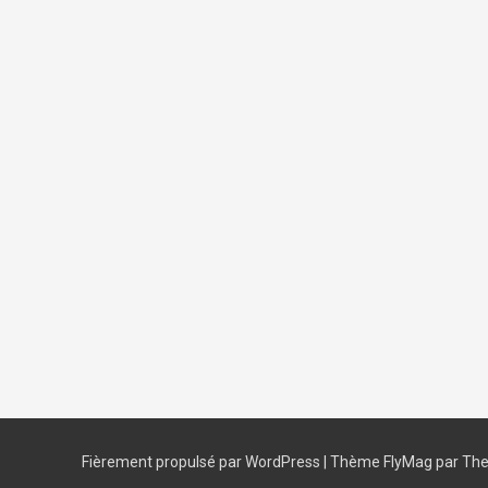
Fièrement propulsé par WordPress
|
Thème
FlyMag
par The