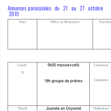
Annonces paroissiales du 21 au 27 octobre
2019
Date
Office ou Rencontre
Paroiss
Lundi
Lamanon
9h00 messe+café
21
Lamanon
18h groupe de prières
Mardi
Mallemort
Journée en Doyenné