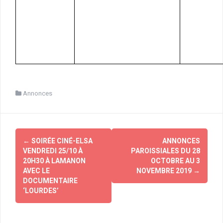
Bonne semaine, Père Michel
Annonces
Navigation
←
SOIRÉE CINÉ-ELSA
ANNONCES
d'article
VENDREDI 25/10 À
PAROISSIALES DU 28
20H30 À LAMANON
OCTOBRE AU 3
AVEC LE
NOVEMBRE 2019
→
DOCUMENTAIRE
‘LOURDES’