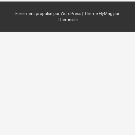
Fièrement propulsé par WordPress
|
Thème
FlyMag
par
Themeisle