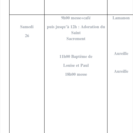
9h00 messe+café
Lamanon
Samedi
puis jusqu’à 12h : Adoration du
Saint
26
Sacrement
Aureille
11h00 Baptême de
Louise et Paul
Aureille
18h00 messe