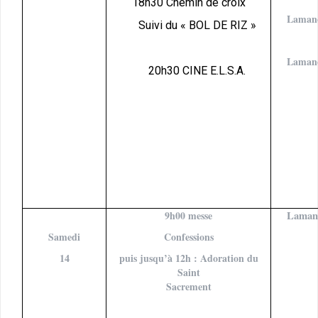
18h30 Chemin de croix
Laman
Suivi du « BOL DE RIZ »
Laman
20h30 CINE E.L.S.A.
9h00 messe
Laman
Samedi
Confessions
14
puis jusqu’à 12h : Adoration du
Saint
Sacrement