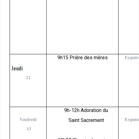
Eyguiè
9h15 Prière des mères
Jeudi
12
9h-12h Adoration du
Vendredi
Eyguiè
Saint Sacrement
13