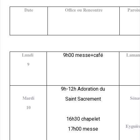
Date
Office ou Rencontre
Parois
Lundi
Laman
9h00 messe+café
9
9h-12h Adoration du
Mardi
Séna
Saint Sacrement
10
16h30 chapelet
Eyguiè
17h00 messe