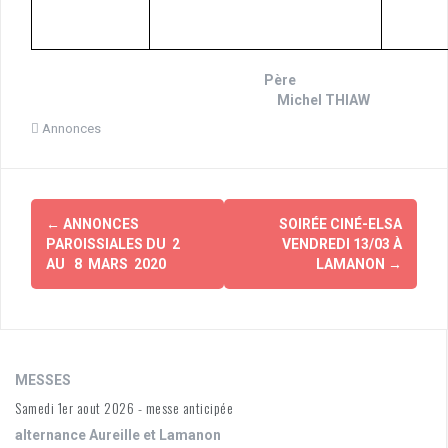
Bonne semaine,
Père
Michel THIAW
Annonces
Navigation
←
ANNONCES
SOIRÉE CINÉ-ELSA
d'article
PAROISSIALES DU 2
VENDREDI 13/03 À
AU 8 MARS 2020
LAMANON
→
MESSES
Samedi 1er aout 2026 - messe anticipée
alternance Aureille et Lamanon