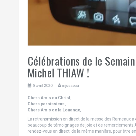
Célébrations de le Semain
Michel THIAW !
8 avril 2020
mjusseau
Chers Amis du Christ,
Chers paroissiens,
Chers Amis de la Louange,
La retransmission en direct de la messe des Rameaux a é
beaucoup de témoignages de joie et de remerciements.Ai
rendez-vous en direct, de la même manière, pour être en