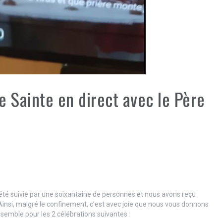
e Sainte en direct avec le Père
té suivie par une soixantaine de personnes et nous avons reçu
nsi, malgré le confinement, c’est avec joie que nous vous donnons
semble pour les 2 célébrations suivantes :