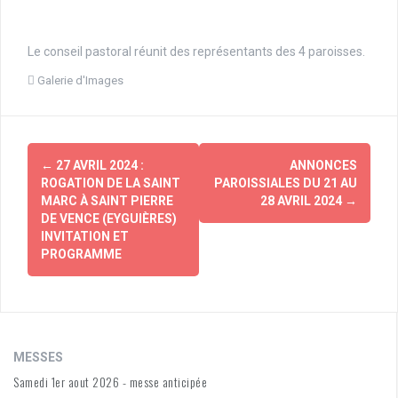
Le conseil pastoral réunit des représentants des 4 paroisses.
Galerie d'Images
Navigation
←
27 AVRIL 2024 :
ANNONCES
d'article
ROGATION DE LA SAINT
PAROISSIALES DU 21 AU
MARC À SAINT PIERRE
28 AVRIL 2024
→
DE VENCE (EYGUIÈRES)
INVITATION ET
PROGRAMME
MESSES
Samedi 1er aout 2026 - messe anticipée