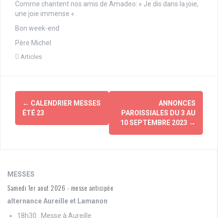
Comme chantent nos amis de Amadeo: « Je dis dans la joie,
une joie immense « .
Bon week-end
Père Michel
Articles
Navigation
←
CALENDRIER MESSES
ANNONCES
d'article
ÉTÉ 23
PAROISSIALES DU 3 AU
10 SEPTEMBRE 2023
→
MESSES
Samedi 1er aout 2026 - messe anticipée
alternance Aureille et Lamanon
18h30 : Messe à Aureille