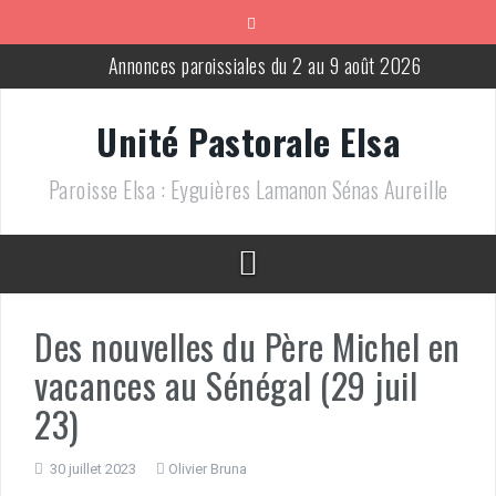
Aller
au
contenu
Annonces paroissiales du 2 au 9 août 2026
Annonces paroissiales du 25 juillet au 2 aout 2026
Unité Pastorale Elsa
Annonces paroissiales du 18 au 25 juillet 2026
Paroisse Elsa : Eyguières Lamanon Sénas Aureille
Messes pour le mois de juillet 2026
Annonces paroissiales du 13 au 21 juin 2026
Annonces paroissiales du 9 au 16 août 2026
Des nouvelles du Père Michel en
vacances au Sénégal (29 juil
23)
30 juillet 2023
Olivier Bruna