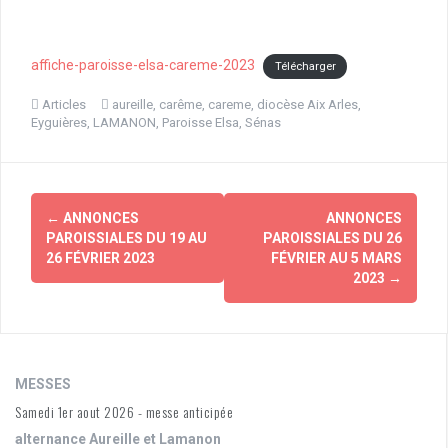
affiche-paroisse-elsa-careme-2023
Télécharger
Articles
aureille
,
carême
,
careme
,
diocèse Aix Arles
,
Eyguières
,
LAMANON
,
Paroisse Elsa
,
Sénas
Navigation
←
ANNONCES
ANNONCES
d'article
PAROISSIALES DU 19 AU
PAROISSIALES DU 26
26 FÉVRIER 2023
FÉVRIER AU 5 MARS
2023
→
MESSES
Samedi 1er aout 2026 - messe anticipée
alternance Aureille et Lamanon