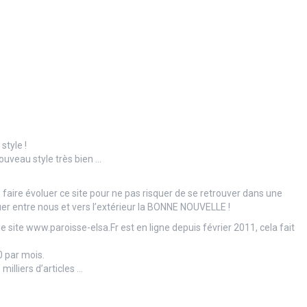
style !
ouveau style très bien …
e faire évoluer ce site pour ne pas risquer de se retrouver dans une
r entre nous et vers l’extérieur la BONNE NOUVELLE !
 site www.paroisse-elsa.Fr est en ligne depuis février 2011, cela fait
00 par mois.
illiers d’articles …