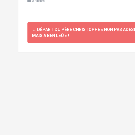
Articles
Navigation
←
DÉPART DU PÈRE CHRISTOPHE « NON PAS ADES
d'article
MAIS A BEN LEÙ » !