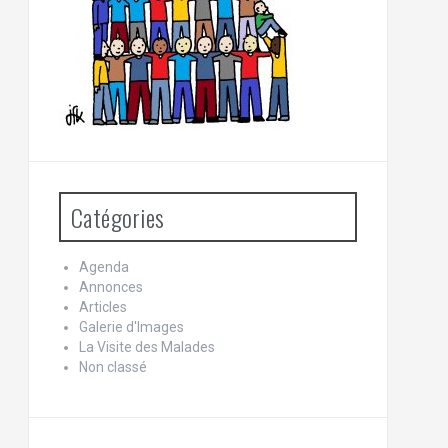
Catégories
Agenda
Annonces
Articles
Galerie d'Images
La Visite des Malades
Non classé