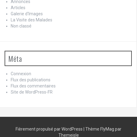
Annonces
Articles
Galerie d'Images
La Visite des Malades
Non classé
Méta
Connexion
Flux des publications
Flux des commentaires
Site de WordPress-FR
Fièrement propulsé par WordPress
|
Thème
FlyMag
par
Themeisle