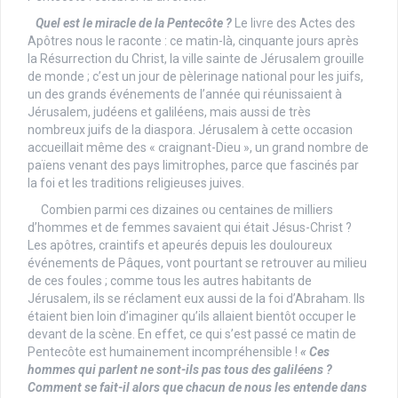
Quel est le miracle de la Pentecôte ?
Le livre des Actes des
Apôtres nous le raconte : ce matin-là, cinquante jours après
la Résurrection du Christ, la ville sainte de Jérusalem grouille
de monde ; c’est un jour de pèlerinage national pour les juifs,
un des grands événements de l’année qui réunissaient à
Jérusalem, judéens et galiléens, mais aussi de très
nombreux juifs de la diaspora. Jérusalem à cette occasion
accueillait même des « craignant-Dieu », un grand nombre de
païens venant des pays limitrophes, parce que fascinés par
la foi et les traditions religieuses juives.
Combien parmi ces dizaines ou centaines de milliers
d’hommes et de femmes savaient qui était Jésus-Christ ?
Les apôtres, craintifs et apeurés depuis les douloureux
événements de Pâques, vont pourtant se retrouver au milieu
de ces foules ; comme tous les autres habitants de
Jérusalem, ils se réclament eux aussi de la foi d’Abraham. Ils
étaient bien loin d’imaginer qu’ils allaient bientôt occuper le
devant de la scène. En effet, ce qui s’est passé ce matin de
Pentecôte est humainement incompréhensible !
« Ces
hommes qui parlent ne sont-ils pas tous des galiléens ?
Comment se fait-il alors que chacun de nous les entende dans