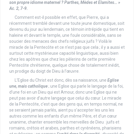
son propre idiome maternel ? Parthes, Mèdes et Elamites… »
Ac. 2, 7-9.
Comment est-il possible en effet, que Pierre, qui a
récemment tremblé devant une toute jeune domestique, soit
devenu du jour au lendemain, ce témoin intrépide qui tient en
haleine et devant le temple, une foule considérable, sans se
soucier des menaces des chefs religieux juifs ? Voilà le
miracle de la Pentecôte et ce n’est pas que cela ; il y a aussi et
surtout cette mystérieuse capacité linguistique, aussi bien
chez les apôtres que chez les pèlerins de cette première
Pentecôte chrétienne, quelque chose de totalement inédit,
un prodige du doigt de Dieu à l’œuvre.
L’Eglise du Christ est donc, dès sa naissance, une
Eglise
une, mais catholique
; une Eglise qui parle le langage de la foi,
d’une foi en un Dieu qui est Amour, donc une Eglise qui ne
peut pas avoir d’autre langage que celui du cœur. Le miracle
de la Pentecôte, c’est que des gens qui, en temps normal, ne
se seraient jamais parlés, aient pu s’accepter les uns les
autres comme les enfants d’un même Père, et d’un cœur
unanime, chanter ensemble les merveilles de Dieu : juifs et
romains, crétois et arabes, parthes et cyrénéens, pharisiens