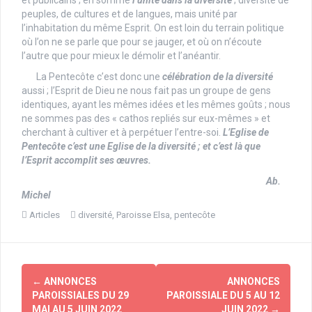
et publicains ; en somme
l’unité dans la diversité
; diversité de
peuples, de cultures et de langues, mais unité par
l’inhabitation du même Esprit. On est loin du terrain politique
où l’on ne se parle que pour se jauger, et où on n’écoute
l’autre que pour mieux le démolir et l’anéantir.
La Pentecôte c’est donc une
célébration de la diversité
aussi ; l’Esprit de Dieu ne nous fait pas un groupe de gens
identiques, ayant les mêmes idées et les mêmes goûts ; nous
ne sommes pas des « cathos repliés sur eux-mêmes » et
cherchant à cultiver et à perpétuer l’entre-soi.
L’Eglise de
Pentecôte c’est une Eglise de la diversité ; et c’est là que
l’Esprit accomplit ses œuvres.
Ab.
Michel
Articles
diversité
,
Paroisse Elsa
,
pentecôte
Navigation
←
ANNONCES
ANNONCES
d'article
PAROISSIALES DU 29
PAROISSIALE DU 5 AU 12
MAI AU 5 JUIN 2022
JUIN 2022
→