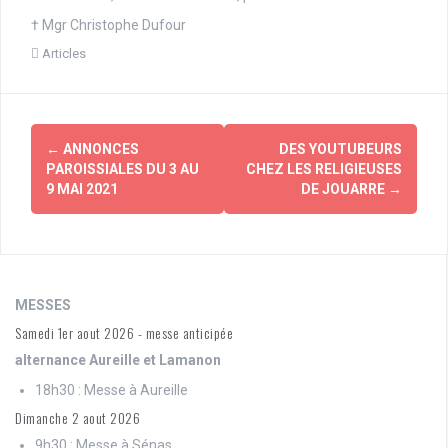
† Mgr Christophe Dufour
Articles
Navigation
←
ANNONCES
DES YOUTUBEURS
d'article
PAROISSIALES DU 3 AU
CHEZ LES RELIGIEUSES
9 MAI 2021
DE JOUARRE
→
MESSES
Samedi 1er aout 2026 - messe anticipée
alternance Aureille et Lamanon
18h30 : Messe à Aureille
Dimanche 2 aout 2026
9h30 : Messe à Sénas