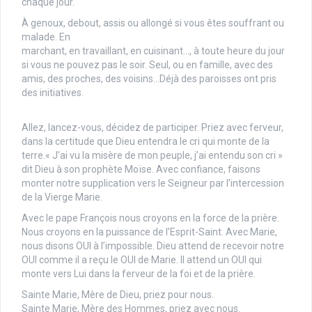
chaque jour.
À genoux, debout, assis ou allongé si vous êtes souffrant ou
malade. En
marchant, en travaillant, en cuisinant…, à toute heure du jour
si vous ne pouvez pas le soir. Seul, ou en famille, avec des
amis, des proches, des voisins…Déjà des paroisses ont pris
des initiatives.
Allez, lancez-vous, décidez de participer. Priez avec ferveur,
dans la certitude que Dieu entendra le cri qui monte de la
terre.« J’ai vu la misère de mon peuple, j’ai entendu son cri »
dit Dieu à son prophète Moïse. Avec confiance, faisons
monter notre supplication vers le Seigneur par l’intercession
de la Vierge Marie.
Avec le pape François nous croyons en la force de la prière.
Nous croyons en la puissance de l’Esprit-Saint. Avec Marie,
nous disons OUI à l’impossible. Dieu attend de recevoir notre
OUI comme il a reçu le OUI de Marie. Il attend un OUI qui
monte vers Lui dans la ferveur de la foi et de la prière.
Sainte Marie, Mère de Dieu, priez pour nous.
Sainte Marie, Mère des Hommes, priez avec nous.