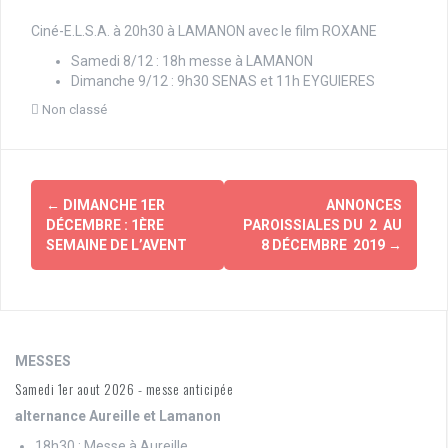
Ciné-E.L.S.A. à 20h30 à LAMANON avec le film ROXANE
Samedi 8/12 : 18h messe à LAMANON
Dimanche 9/12 : 9h30 SENAS et 11h EYGUIERES
Non classé
Navigation
←
DIMANCHE 1ER
ANNONCES
d'article
DÉCEMBRE : 1ÈRE
PAROISSIALES DU 2 AU
SEMAINE DE L’AVENT
8 DÉCEMBRE 2019
→
MESSES
Samedi 1er aout 2026 - messe anticipée
alternance Aureille et Lamanon
18h30 : Messe à Aureille