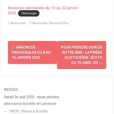
Annonces-paroissiales-du-15-au-22-janvier-
2023
Télécharger
Annonces
Annonces
,
Paroisse Elsa
Navigation
←
ANNONCES
POUR PRENDRE SOIN DE
d'article
PAROISSIALES DU 8 AU
NOTRE ÂME : LA PRIÈRE
15 JANVIER 2023
QUOTIDIENNE. (ÉDITO
DU 15 JANV. 23)
→
MESSES
Samedi 1er aout 2026 - messe anticipée
alternance Aureille et Lamanon
18h30 : Messe à Aureille