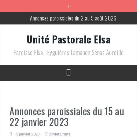
Aller
au
contenu
Annonces paroissiales du 2 au 9 août 2026
Annonces paroissiales du 25 juillet au 2 aout 2026
Unité Pastorale Elsa
Annonces paroissiales du 18 au 25 juillet 2026
Paroisse Elsa : Eyguières Lamanon Sénas Aureille
Messes pour le mois de juillet 2026
Annonces paroissiales du 13 au 21 juin 2026
Annonces paroissiales du 9 au 16 août 2026
Annonces paroissiales du 15 au
22 janvier 2023
15 janvier 2023
Olivier Bruna