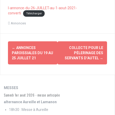
l-annonce-du-26-JUILLET-au-1-aout-2021-
converti
Télécharger
Annonces
Navigation
←
ANNONCES
COLLECTE POUR LE
d'article
PAROISSIALES DU 19 AU
PÈLERINAGE DES
25 JUILLET 21
SERVANTS D’AUTEL
→
MESSES
Samedi 1er aout 2026 - messe anticipée
alternance Aureille et Lamanon
18h30 : Messe à Aureille