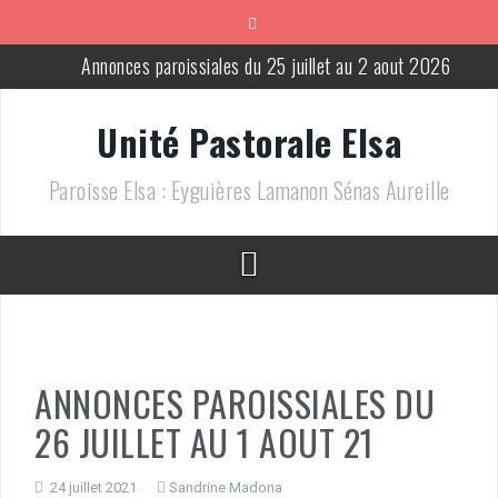
Aller
au
contenu
Annonces paroissiales du 25 juillet au 2 aout 2026
Annonces paroissiales du 18 au 25 juillet 2026
Unité Pastorale Elsa
Messes pour le mois de juillet 2026
Paroisse Elsa : Eyguières Lamanon Sénas Aureille
Annonces paroissiales du 13 au 21 juin 2026
Annonces paroissiales du 6 au 14 juin 2026
Annonces paroissiales du 2 au 9 août 2026
ANNONCES PAROISSIALES DU
26 JUILLET AU 1 AOUT 21
24 juillet 2021
Sandrine Madona