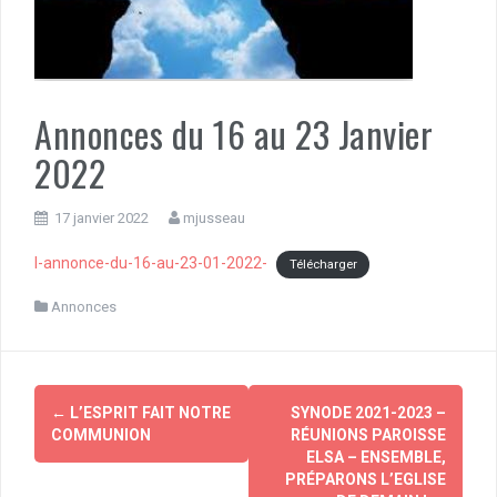
Annonces du 16 au 23 Janvier
2022
17 janvier 2022
mjusseau
l-annonce-du-16-au-23-01-2022-
Télécharger
Annonces
Navigation
←
L’ESPRIT FAIT NOTRE
SYNODE 2021-2023 –
d'article
COMMUNION
RÉUNIONS PAROISSE
ELSA – ENSEMBLE,
PRÉPARONS L’EGLISE