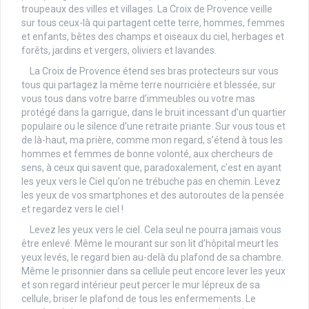
troupeaux des villes et villages. La Croix de Provence veille
sur tous ceux-là qui partagent cette terre, hommes, femmes
et enfants, bêtes des champs et oiseaux du ciel, herbages et
forêts, jardins et vergers, oliviers et lavandes.
La Croix de Provence étend ses bras protecteurs sur vous
tous qui partagez la même terre nourricière et blessée, sur
vous tous dans votre barre d’immeubles ou votre mas
protégé dans la garrigue, dans le bruit incessant d’un quartier
populaire ou le silence d’une retraite priante. Sur vous tous et
de là-haut, ma prière, comme mon regard, s’étend à tous les
hommes et femmes de bonne volonté, aux chercheurs de
sens, à ceux qui savent que, paradoxalement, c’est en ayant
les yeux vers le Ciel qu’on ne trébuche pas en chemin. Levez
les yeux de vos smartphones et des autoroutes de la pensée
et regardez vers le ciel !
Levez les yeux vers le ciel. Cela seul ne pourra jamais vous
être enlevé. Même le mourant sur son lit d’hôpital meurt les
yeux levés, le regard bien au-delà du plafond de sa chambre.
Même le prisonnier dans sa cellule peut encore lever les yeux
et son regard intérieur peut percer le mur lépreux de sa
cellule, briser le plafond de tous les enfermements. Le