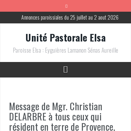
Aller
au
contenu
Annonces paroissiales du 25 juillet au 2 aout 2026
Annonces paroissiales du 18 au 25 juillet 2026
Unité Pastorale Elsa
Messes pour le mois de juillet 2026
Paroisse Elsa : Eyguières Lamanon Sénas Aureille
Annonces paroissiales du 13 au 21 juin 2026
Annonces paroissiales du 6 au 14 juin 2026
Annonces paroissiales du 2 au 9 août 2026
Message de Mgr. Christian
DELARBRE à tous ceux qui
résident en terre de Provence,