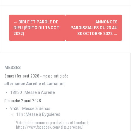
Navigation
←
BIBLE ET PAROLE DE
ANNONCES
d'article
DIEU (ÉDITO DU 16 OCT.
PAROISSIALES DU 23 AU
2022)
30 OCTOBRE 2022
→
MESSES
Samedi 1er aout 2026 - messe anticipée
alternance Aureille et Lamanon
18h30 : Messe à Aureille
Dimanche 2 aout 2026
9h30 : Messe à Sénas
11h : Messe à Eyguières
Voir feuille annonces paroissiales et facebook
https://www.facebook.com/elsa.paroisse.1