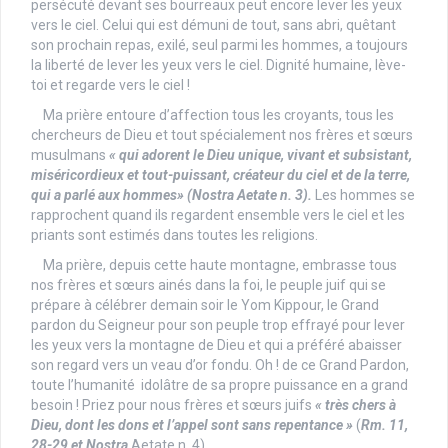
persécuté devant ses bourreaux peut encore lever les yeux
vers le ciel. Celui qui est démuni de tout, sans abri, quêtant
son prochain repas, exilé, seul parmi les hommes, a toujours
la liberté de lever les yeux vers le ciel. Dignité humaine, lève-
toi et regarde vers le ciel !
Ma prière entoure d’affection tous les croyants, tous les
chercheurs de Dieu et tout spécialement nos frères et sœurs
musulmans
« qui adorent le Dieu unique, vivant et subsistant,
miséricordieux et tout-puissant, créateur du ciel et de la terre,
qui a parlé aux hommes» (Nostra Aetate n. 3).
Les hommes se
rapprochent quand ils regardent ensemble vers le ciel et les
priants sont estimés dans toutes les religions.
Ma prière, depuis cette haute montagne, embrasse tous
nos frères et sœurs ainés dans la foi, le peuple juif qui se
prépare à célébrer demain soir le Yom Kippour, le Grand
pardon du Seigneur pour son peuple trop effrayé pour lever
les yeux vers la montagne de Dieu et qui a préféré abaisser
son regard vers un veau d’or fondu. Oh ! de ce Grand Pardon,
toute l’humanité idolâtre de sa propre puissance en a grand
besoin ! Priez pour nous frères et sœurs juifs
« très chers à
Dieu, dont les dons et l’appel sont sans repentance »
(
Rm. 11,
28-29 et Nostra
Aetate n. 4).