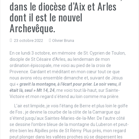
dans le diocèse d’Aix et Arles
dont il est le nouvel
Archevêque.
23 octobre 2022
Olivier Bruna
En ce lundi 3 octobre, en mémoire de St. Cyprien de Toulon,
disciple de St Césaire d’Arles, au lendemain de mon
ordination épiscopale, me voici au pied de la croix de
Provence. Gardant et méditant en mon cœur tout ce que
nous avons vécu ensemble dimanche et, suivant de Jésus
qui «
gravit la montagne, à l’écart pour prier. Le soir venu, il
était là, seul »
Mt 14, 24
, me voici tout là-haut, sur Sainte-
Victoire et mon regard s’étend au loin comme ma prière.
L’air est limpide, je vois l’étang de Berre et plus loin le golfe
de Fos ; je devine la courbe de la côte de la Camargue qui
s’étend jusqu’aux Saintes-Maries-de-la-Mer. De l’autre côté
se dessine l’ombre bleue de la montagne du Luberon et peut-
être bien les Alpilles près de St Rémy. Plus près, mon regard
peut plonger dans les vallées proches où se dispersent les