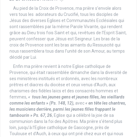
Au pied de la Croix de Provence, ma prière s’envole alors
vers tous les adorateurs du Crucifié, tous les disciples de
Jésus des diverses Eglises et Communautés Ecclésiales qui
sont rassemblées par la même Parole Vivante, qui rendent
grâce au Dieu trois fois Saint et qui, revêtues de l’Esprit Saint,
peuvent confesser que Jésus est Seigneur. Les bras de la
croix de Provence sont les bras aimants du Ressuscité qui
nous rassemblera tous dans l’unité de son Amour, au temps
décidé par Lui.
Enfin ma prière revient à notre Eglise catholique de
Provence, qui était rassemblée dimanche dans la diversité de
ses ministères institués et ordonnés, avec les nombreux
prêtres et diacres du diocèse et ceux venus d’Auch, aux
charismes des fidèles laïcs et des consacrés hommes et
femmes,
« tous les jeunes gens et jeunes filles, les vieillards
comme les enfants »
(Ps. 148, 12),
avec
« en tête les chantres,
les musiciens derrière, parmi les jeunes filles frappant le
tambourin » Ps. 67, 26
, Eglise qui a célébré la joie de sa
communion dans la foi des Apôtres. Ma prière s’étend plus
loin, jusqu’à l’Eglise catholique de Gascogne, près de
Toulouse et d’Auch, à ceux qui ont prié chez eux et qui nous