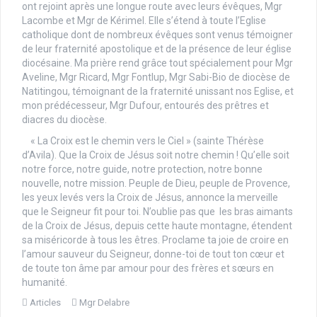
ont rejoint après une longue route avec leurs évêques, Mgr
Lacombe et Mgr de Kérimel. Elle s’étend à toute l’Eglise
catholique dont de nombreux évêques sont venus témoigner
de leur fraternité apostolique et de la présence de leur église
diocésaine. Ma prière rend grâce tout spécialement pour Mgr
Aveline, Mgr Ricard, Mgr Fontlup, Mgr Sabi-Bio de diocèse de
Natitingou, témoignant de la fraternité unissant nos Eglise, et
mon prédécesseur, Mgr Dufour, entourés des prêtres et
diacres du diocèse.
« La Croix est le chemin vers le Ciel » (sainte Thérèse
d’Avila). Que la Croix de Jésus soit notre chemin ! Qu’elle soit
notre force, notre guide, notre protection, notre bonne
nouvelle, notre mission. Peuple de Dieu, peuple de Provence,
les yeux levés vers la Croix de Jésus, annonce la merveille
que le Seigneur fit pour toi. N’oublie pas que les bras aimants
de la Croix de Jésus, depuis cette haute montagne, étendent
sa miséricorde à tous les êtres. Proclame ta joie de croire en
l’amour sauveur du Seigneur, donne-toi de tout ton cœur et
de toute ton âme par amour pour des frères et sœurs en
humanité.
Articles
Mgr Delabre